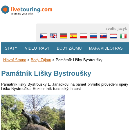
zvolte jazyk
STÁTY
VIDEOTRASY
BODY ZÁJMU
MAPA VIDEOTRAS
Hlavní Strana
>
Body Zájmu
>
Památník Lišky Bystroušky
Památník Lišky Bystroušky
Památník lišky Bystroušky L. Janáčkovi na paměť prvního provedení opery
Liška Bystrouška. Rozcestník turistických cest.