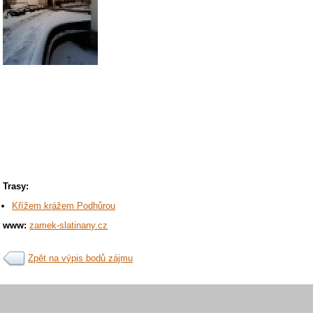
Trasy:
Křížem krážem Podhůrou
www:
zamek-slatinany.cz
Zpět na výpis bodů zájmu