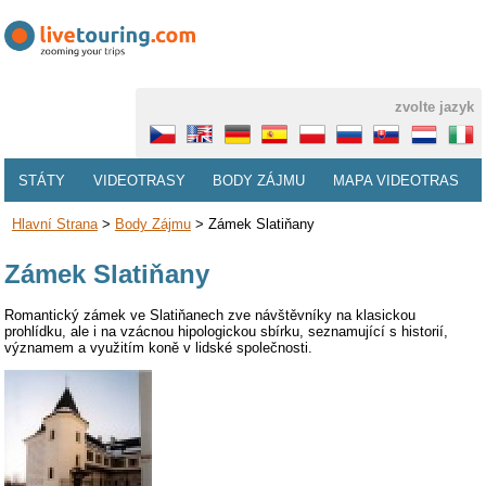
zvolte jazyk
STÁTY
VIDEOTRASY
BODY ZÁJMU
MAPA VIDEOTRAS
Hlavní Strana
>
Body Zájmu
>
Zámek Slatiňany
Zámek Slatiňany
Romantický zámek ve Slatiňanech zve návštěvníky na klasickou
prohlídku, ale i na vzácnou hipologickou sbírku, seznamující s historií,
významem a využitím koně v lidské společnosti.