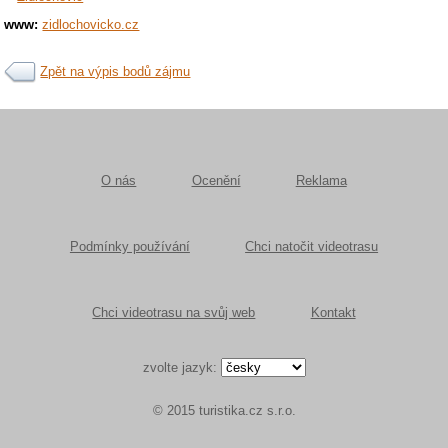
www:
zidlochovicko.cz
Zpět na výpis bodů zájmu
O nás
Ocenění
Reklama
Podmínky používání
Chci natočit videotrasu
Chci videotrasu na svůj web
Kontakt
zvolte jazyk:
© 2015 turistika.cz s.r.o.