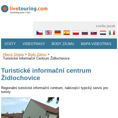
zvolte jazyk
STÁTY
VIDEOTRASY
BODY ZÁJMU
MAPA VIDEOTRAS
Hlavní Strana
>
Body Zájmu
>
Turistické Informační Centrum Židlochovice
Turistické informační centrum
Židlochovice
Regionální turistické informační centrum, nabízející typický servis pro
turisty.