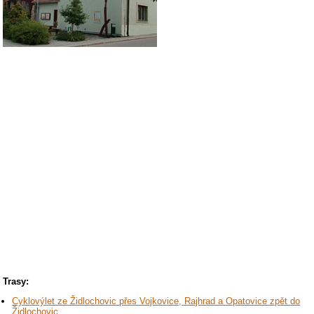
Trasy:
Cyklovýlet ze Židlochovic přes Vojkovice, Rajhrad a Opatovice zpět do
Židlochovic