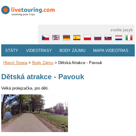
zvolte jazyk
STÁTY
VIDEOTRASY
BODY ZÁJMU
MAPA VIDEOTRAS
Hlavní Strana
>
Body Zájmu
>
Dětská Atrakce - Pavouk
Dětská atrakce - Pavouk
Velká prolejzačka, pro děti.