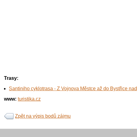
Trasy:
Santiniho cyklotrasa - Z Vojnova Městce až do Bystřice na
www:
turistika.cz
Zpět na výpis bodů zájmu