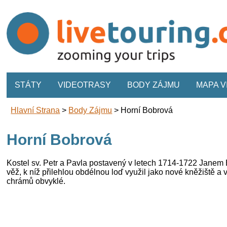
STÁTY
VIDEOTRASY
BODY ZÁJMU
MAPA 
Hlavní Strana
>
Body Zájmu
>
Horní Bobrová
Horní Bobrová
Kostel sv. Petr a Pavla postavený v letech 1714-1722 Janem
věž, k níž přilehlou obdélnou loď využil jako nové kněžiště a
chrámů obvyklé.