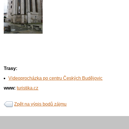
Trasy:
Videoprocházka po centru Českých Budějovic
www:
turistika.cz
Zpět na výpis bodů zájmu