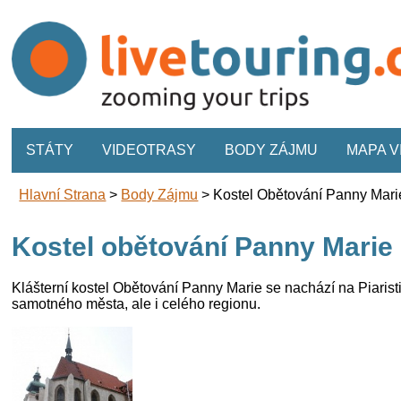
STÁTY
VIDEOTRASY
BODY ZÁJMU
MAPA 
Hlavní Strana
>
Body Zájmu
>
Kostel Obětování Panny Mari
Kostel obětování Panny Marie
Klášterní kostel Obětování Panny Marie se nachází na Piari
samotného města, ale i celého regionu.