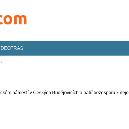
VIDEOTRAS
e
stickém náměstí v Českých Budějovicích a patří bezesporu k ne