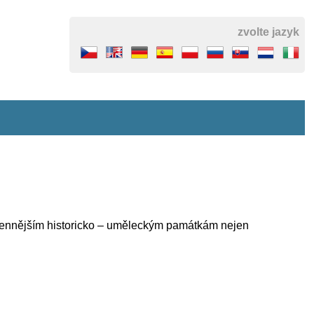
zvolte jazyk
jcennějším historicko – uměleckým památkám nejen