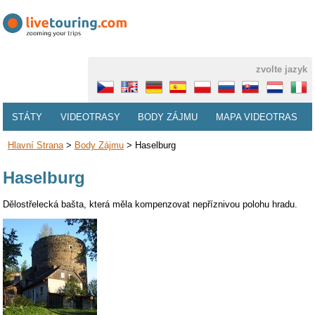
zvolte jazyk
STÁTY
VIDEOTRASY
BODY ZÁJMU
MAPA VIDEOTRAS
Hlavní Strana
>
Body Zájmu
>
Haselburg
Haselburg
Dělostřelecká bašta, která měla kompenzovat nepříznivou polohu hradu.