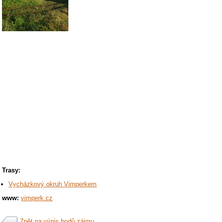
Trasy:
Vycházkový okruh Vimperkem
www:
vimperk.cz
Zpět na výpis bodů zájmu