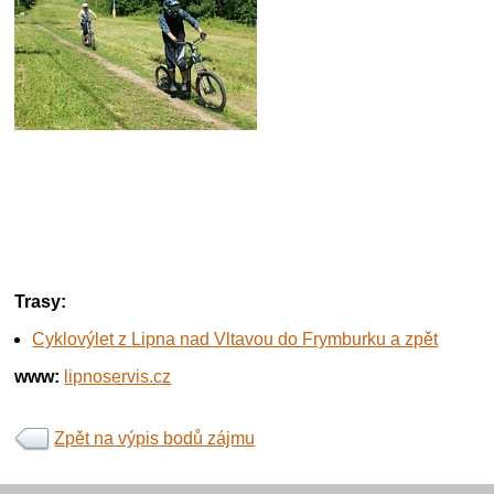
Trasy:
Cyklovýlet z Lipna nad Vltavou do Frymburku a zpět
www:
lipnoservis.cz
Zpět na výpis bodů zájmu