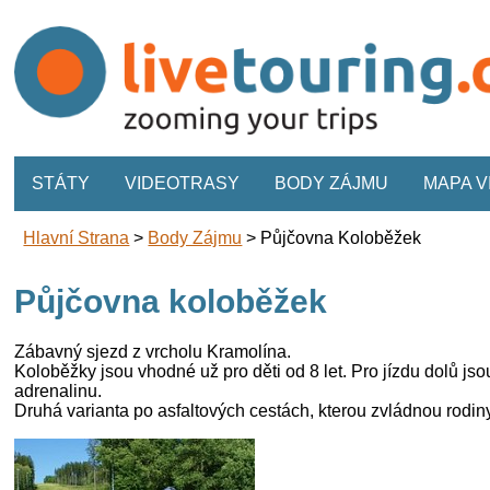
STÁTY
VIDEOTRASY
BODY ZÁJMU
MAPA 
Hlavní Strana
>
Body Zájmu
>
Půjčovna Koloběžek
Půjčovna koloběžek
Zábavný sjezd z vrcholu Kramolína.
Koloběžky jsou vhodné už pro děti od 8 let. Pro jízdu dolů j
adrenalinu.
Druhá varianta po asfaltových cestách, kterou zvládnou rodiny