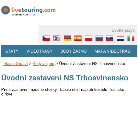
zvolte jazyk
STÁTY
VIDEOTRASY
BODY ZÁJMU
MAPA VIDEOTRAS
Hlavní Strana
>
Body Zájmu
>
Úvodní Zastavení NS Trhosvinensko
Úvodní zastavení NS Trhosvinensko
První zastavení naučné stezky. Tabule stojí naproti kostelu Husitské
církve.