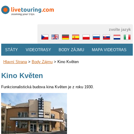
zvolte jazyk
STÁTY
VIDEOTRASY
BODY ZÁJMU
MAPA VIDEOTRAS
Hlavní Strana
>
Body Zájmu
>
Kino Květen
Kino Květen
Funkcionalistická budova kina Květen je z roku 1930.