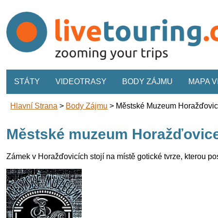
STÁTY
VIDEOTRASY
BODY ZÁJMU
MAPA 
Hlavní Strana
>
Body Zájmu
>
Městské Muzeum Horažďovi
Městské muzeum Horažďovic
Zámek v Horažďovicích stojí na místě gotické tvrze, kterou pos