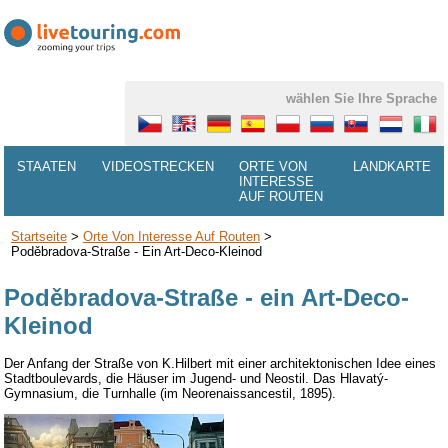
wählen Sie Ihre Sprache
STAATEN
VIDEOSTRECKEN
ORTE VON
LANDKARTE
INTERESSE
AUF ROUTEN
Startseite
>
Orte Von Interesse Auf Routen
>
Poděbradova-Straße - Ein Art-Deco-Kleinod
Poděbradova-Straße - ein Art-Deco-
Kleinod
Der Anfang der Straße von
K.Hilbert
mit einer architektonischen Idee eines
Stadtboulevards
, die Häuser
im
Jugend- und
Neos
til. Das
Hlavatý-
Gymnasium, die
Turnhalle
(im
Neorenaissancest
il,
1895).