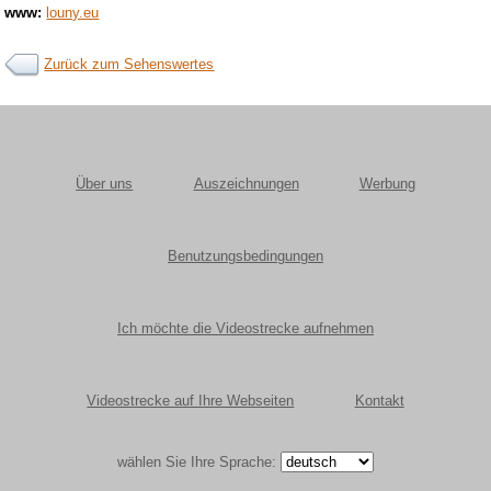
www:
louny.eu
Zurück zum Sehenswertes
Über uns
Auszeichnungen
Werbung
Benutzungsbedingungen
Ich möchte die Videostrecke aufnehmen
Videostrecke auf Ihre Webseiten
Kontakt
wählen Sie Ihre Sprache: