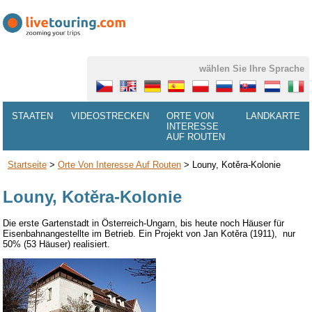
wählen Sie Ihre Sprache
STAATEN
VIDEOSTRECKEN
ORTE VON
LANDKARTE
INTERESSE
AUF ROUTEN
Startseite
>
Orte Von Interesse Auf Routen
>
Louny, Kotěra-Kolonie
Louny, Kotěra-Kolonie
Die erste
Gartenstadt
in
Österreich-Ungarn, bis heute
noch
Häuser
für
Eisenbahnangestellte im Betrieb
. Ein
Projekt von
Jan
Kotěra
(1911)
,
nur
50%
(
53 Häuser) realisiert
.