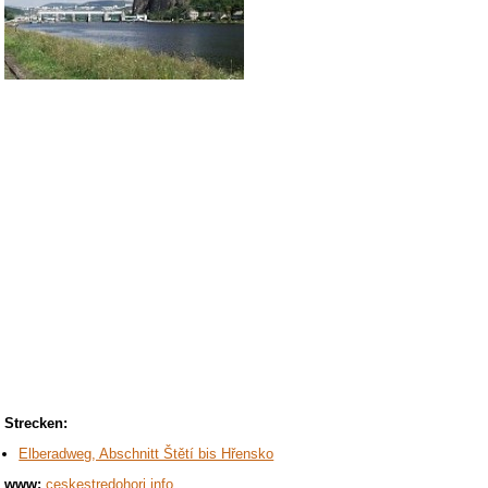
Strecken:
Elberadweg, Abschnitt Štětí bis Hřensko
www:
ceskestredohori.info