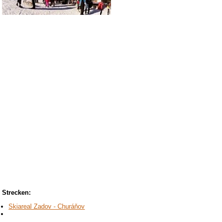
Strecken:
Skiareal Zadov - Churáňov