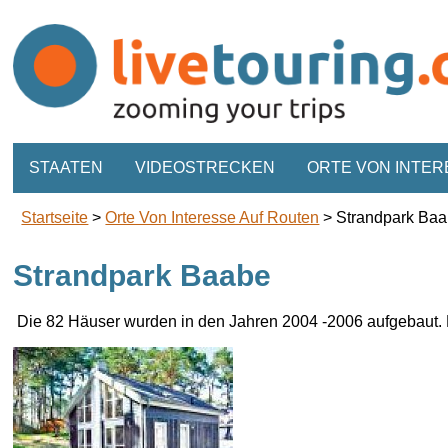
STAATEN
VIDEOSTRECKEN
ORTE VON INTER
Startseite
>
Orte Von Interesse Auf Routen
>
Strandpark Ba
Strandpark Baabe
Die 82
Häuser wurden
in den Jahren 2004
-2006
auf
gebaut.