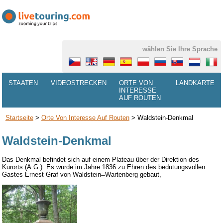
wählen Sie Ihre Sprache
STAATEN
VIDEOSTRECKEN
ORTE VON
LANDKARTE
INTERESSE
AUF ROUTEN
Startseite
>
Orte Von Interesse Auf Routen
>
Waldstein-Denkmal
Waldstein-Denkmal
Das Denkmal befindet sich
auf einem Plateau über
der Direktion
des
Kurorts (A.G.).
Es
wurde im Jahre 1836
zu Ehren des
bedutungsvollen
Gastes Ernest Graf von Waldstein ̶ Wartenberg
gebaut
,