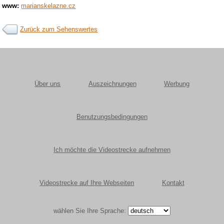
www:
marianskelazne.cz
Zurück zum Sehenswertes
Über uns
Auszeichnungen
Werbung
Benutzungsbedingungen
Ich möchte die Videostrecke aufnehmen
Videostrecke auf Ihre Webseiten
Kontakt
wählen Sie Ihre Sprache: