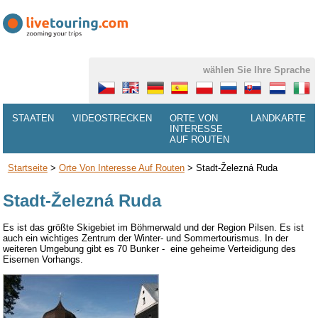
wählen Sie Ihre Sprache
STAATEN
VIDEOSTRECKEN
ORTE VON
LANDKARTE
INTERESSE
AUF ROUTEN
Startseite
>
Orte Von Interesse Auf Routen
>
Stadt-Železná Ruda
Stadt-Železná Ruda
Es ist das größte
Skigebiet
im Böhmerwald
und der
Region Pilsen. Es ist
auch
ein wichtiges Zentrum der
Winter- und Sommertourismus
.
In der
weiteren Umgebung
gibt es 70
Bunker
-
eine
geheime
Verteidigung
des
Eisernen Vorhangs
.