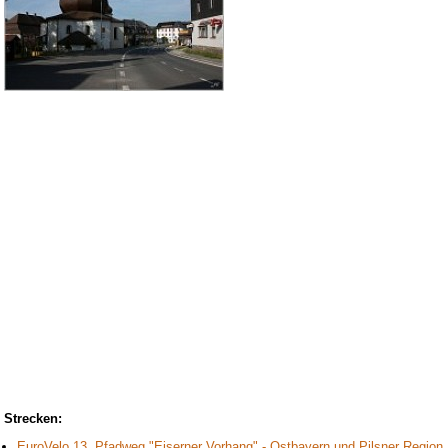
Strecken:
EuroVelo 13. Pfadweg "Eiserner Vorhang" - Ostbayern und Pilsner Region