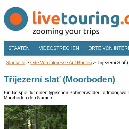
STAATEN
VIDEOSTRECKEN
ORTE VON INTER
Startseite
>
Orte Von Interesse Auf Routen
>
Tříjezerní Slať
Tříjezerní slať (Moorboden)
Ein Beispiel
für einen
typischen
Böhmerwalder
Torfmoor,
wo 
Moorboden den
Namen.