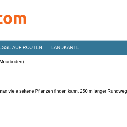
ESSE AUF ROUTEN
LANDKARTE
 (Moorboden)
man viele
seltene Pflanzen finden kann
.
250 m langer Rundw
eg