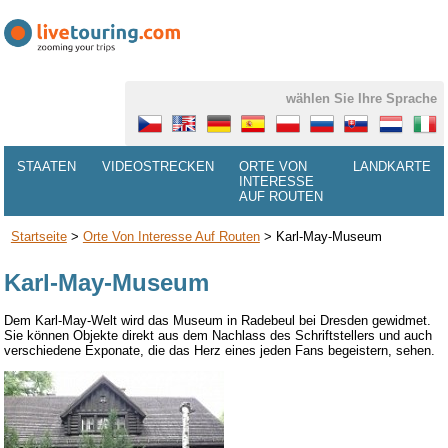
wählen Sie Ihre Sprache
STAATEN
VIDEOSTRECKEN
ORTE VON
LANDKARTE
INTERESSE
AUF ROUTEN
Startseite
>
Orte Von Interesse Auf Routen
>
Karl-May-Museum
Karl-May-Museum
Dem Karl-May-Welt
wird das
Museum in
Radebeul
bei Dresden
gewidmet
.
Sie können
Objekte direkt aus
dem Nachlass
des Schriftstellers
und auch
verschiedene
Exponate
, die das Herz
eines jeden Fans
begeistern, sehen.