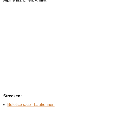
Alpine Iris, Lilien
, Arnika
Strecken:
Boletice race - Laufrennen