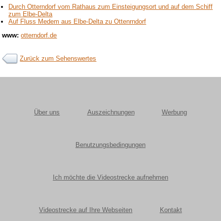
Durch Otterndorf vom Rathaus zum Einsteigungsort und auf dem Schiff
zum Elbe-Delta
Auf Fluss Medem aus Elbe-Delta zu Ottenrndorf
www:
otterndorf.de
Zurück zum Sehenswertes
Über uns
Auszeichnungen
Werbung
Benutzungsbedingungen
Ich möchte die Videostrecke aufnehmen
Videostrecke auf Ihre Webseiten
Kontakt