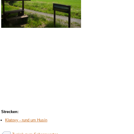
Strecken:
Klatovy - rund um Husín