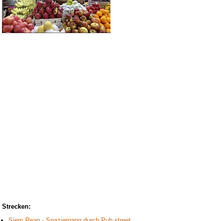
Strecken:
Siem Reap - Spaziergang durch Pub street