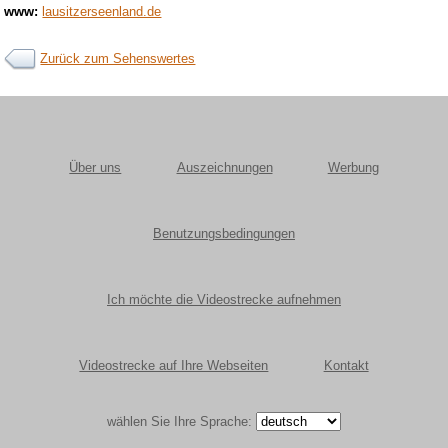
www:
lausitzerseenland.de
Zurück zum Sehenswertes
Über uns
Auszeichnungen
Werbung
Benutzungsbedingungen
Ich möchte die Videostrecke aufnehmen
Videostrecke auf Ihre Webseiten
Kontakt
wählen Sie Ihre Sprache: