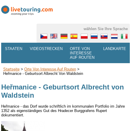
wählen Sie Ihre Sprache
STAATEN
VIDEOSTRECKEN
ORTE VON
LANDKARTE
INTERESSE
AUF ROUTEN
Startseite
>
Orte Von Interesse Auf Routen
>
Heřmanice - Geburtsort Albrecht Von Waldstein
Heřmanice - Geburtsort Albrecht von
Waldstein
Heřmanice
-
das
Dorf wurde schriftlich im
kommunalen
Portfolio
im Jahre
1352
als eigenständiges Gut des
Hradecer
Burggrafens
Rupert
dokumentiert.