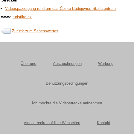
Strecken:
Videospaziergang rund um das České Budějovice-Stadtzentrum
www:
turistika.cz
Zurück zum Sehenswertes
Über uns
Auszeichnungen
Werbung
Benutzungsbedingungen
Ich möchte die Videostrecke aufnehmen
Videostrecke auf Ihre Webseiten
Kontakt