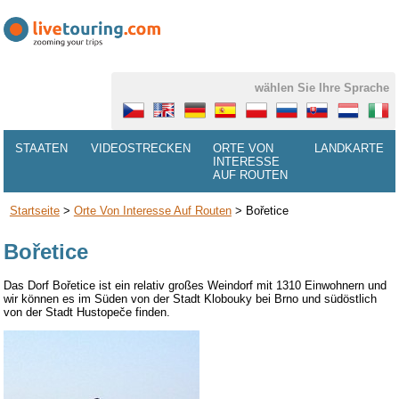
wählen Sie Ihre Sprache
STAATEN
VIDEOSTRECKEN
ORTE VON
LANDKARTE
INTERESSE
AUF ROUTEN
Startseite
>
Orte Von Interesse Auf Routen
>
Bořetice
Bořetice
Das Dorf Bořetice
ist ein
relativ großes
Weindorf
mit
1310
Einwohnern
und
wir können es
im Süden von der
Stadt Klobouky bei Brno
und
südöstlich
von der Stadt
Hustopeče finden
.