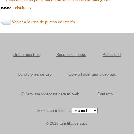
www:
turistika.cz
Volver a la lista de puntos de interés
Sobre nosotros
Reconocimientos
Publicidad
Condiciones de uso
Quiero hacer una videoruta.
Quiero una videoruta para mi web.
Contacto
Seleccionar idioma:
© 2015 turistika.cz s.r.o.