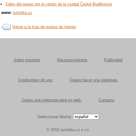
Video del paseo por el centro de la ciudad České Budějovice
www:
turistika.cz
Volver a la lista de puntos de interés
Sobre nosotros
Reconocimientos
Publicidad
Condiciones de uso
Quiero hacer una videoruta.
Quiero una videoruta para mi web.
Contacto
Seleccionar idioma:
© 2015 turistika.cz s.r.o.