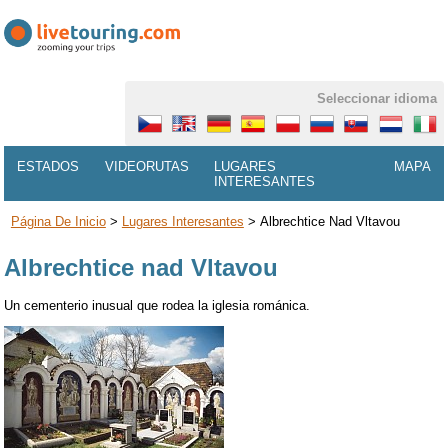
Seleccionar idioma
ESTADOS
VIDEORUTAS
LUGARES
MAPA
INTERESANTES
Página De Inicio
>
Lugares Interesantes
>
Albrechtice Nad Vltavou
Albrechtice nad Vltavou
Un cementerio inusual que rodea la iglesia románica.