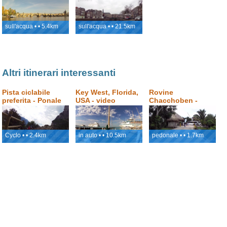
Bassi
sull'acqua • • 5.4km
sull'acqua • • 21.5km
Altri itinerari interessanti
Pista ciclabile
Key West, Florida,
Rovine
preferita - Ponale
USA - video
Chacchoben -
percorso
monumenti Maya,
Costa Maya,
Messico
Cyclo • • 2.4km
in auto • • 10.5km
pedonale • • 1.7km