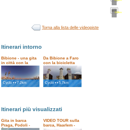
2.96km
•
map
3.06km
•
map
Torna alla lista delle videopiste
Itinerari intorno
Bibione - una gita
Da Bibione a Faro
in città con la
con la bicicletta
bicicletta
Cyclo • • 7.2km
Cyclo • • 5.7km
Itinerari più visualizzati
Gita in barca
VIDEO TOUR sulla
Praga, Podoli -
barca, Haarlem -
Štvanice
Amsterdam, Paesi