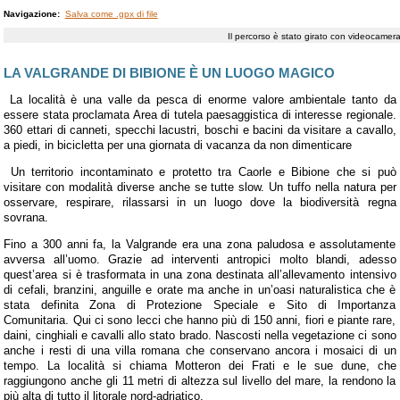
Navigazione:
Salva come .gpx di file
Il percorso è stato girato con videocame
LA VALGRANDE DI BIBIONE È UN LUOGO MAGICO
La località è una valle da pesca di enorme valore ambientale tanto da
essere stata proclamata Area di tutela paesaggistica di interesse regionale.
360 ettari di canneti, specchi lacustri, boschi e bacini da visitare a cavallo,
a piedi, in bicicletta per una giornata di vacanza da non dimenticare
Un territorio incontaminato e protetto tra Caorle e Bibione che si può
visitare con modalità diverse anche se tutte slow. Un tuffo nella natura per
osservare, respirare, rilassarsi in un luogo dove la biodiversità regna
sovrana.
Fino a 300 anni fa, la Valgrande era una zona paludosa e assolutamente
avversa all’uomo. Grazie ad interventi antropici molto blandi, adesso
quest’area si è trasformata in una zona destinata all’allevamento intensivo
di cefali, branzini, anguille e orate ma anche in un’oasi naturalistica che è
stata definita Zona di Protezione Speciale e Sito di Importanza
Comunitaria. Qui ci sono lecci che hanno più di 150 anni, fiori e piante rare,
daini, cinghiali e cavalli allo stato brado. Nascosti nella vegetazione ci sono
anche i resti di una villa romana che conservano ancora i mosaici di un
tempo. La località si chiama Motteron dei Frati e le sue dune, che
raggiungono anche gli 11 metri di altezza sul livello del mare, la rendono la
più alta di tutto il litorale nord-adriatico.