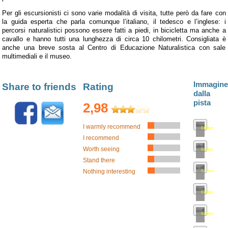
Per gli escursionisti ci sono varie modalità di visita, tutte però da fare con
la guida esperta che parla comunque l’italiano, il tedesco e l’inglese: i
percorsi naturalistici possono essere fatti a piedi, in bicicletta ma anche a
cavallo e hanno tutti una lunghezza di circa 10 chilometri. Consigliata è
anche una breve sosta al Centro di Educazione Naturalistica con sale
multimediali e il museo.
Immagine
Share to friends
Rating
dalla
pista
2,98
I warmly recommend
0.00km
•
map
I recommend
Worth seeing
0.10km
•
map
Stand there
0.22km
•
map
Nothing interesting
0.34km
•
map
0.46km
•
map