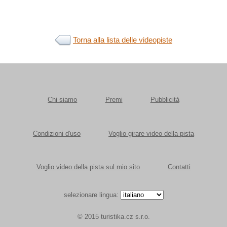
Torna alla lista delle videopiste
Chi siamo
Premi
Pubblicità
Condizioni d'uso
Voglio girare video della pista
Voglio video della pista sul mio sito
Contatti
selezionare lingua:
© 2015 turistika.cz s.r.o.