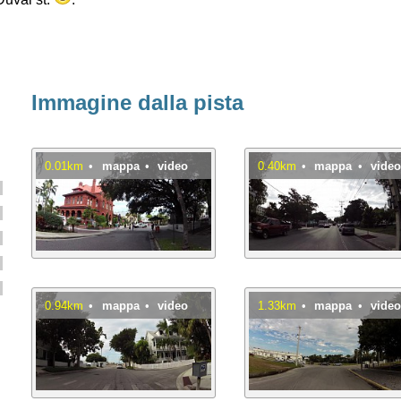
Immagine dalla pista
0.01km
•
mappa
•
video
0.40km
•
mappa
•
vide
0.94km
•
mappa
•
video
1.33km
•
mappa
•
vide