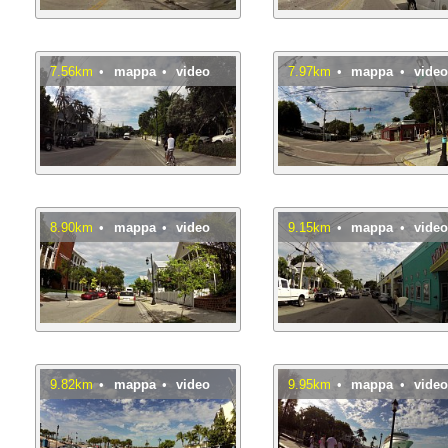
7.56km
•
mappa
•
video
7.97km
•
mappa
•
vide
8.90km
•
mappa
•
video
9.15km
•
mappa
•
vide
9.82km
•
mappa
•
video
9.95km
•
mappa
•
vide