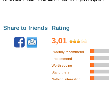
Share to friends
Rating
3,01
I warmly recommend
I recommend
Worth seeing
Stand there
Nothing interesting