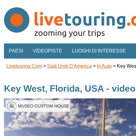
PAESI
VIDEOPISTE
LUOGHI DI INTERESSE
Livetouring.com
>
Stati Uniti D'America
>
In Auto
>
Key West
Key West, Florida, USA - vide
MUSEO CUSTOM HOUSE