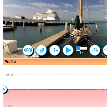
1x
Profilo
100m
0m
-100m