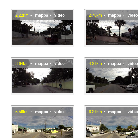
2.22km
•
mappa
•
video
2.76km
•
mappa
•
vide
3.64km
•
mappa
•
video
4.21km
•
mappa
•
vide
5.59km
•
mappa
•
video
6.21km
•
mappa
•
vide