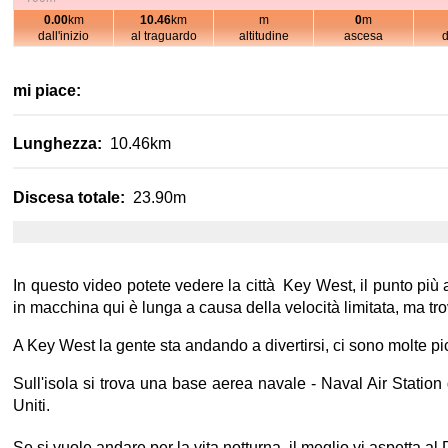
0.00
km
10.46
km
m
0
m
dall'inizio
al traguardo
altitudine
ascesa
100m
mi piace:
Lunghezza:
10.46km
0m
Discesa totale:
23.90m
-100m
In questo video potete vedere la città Key West, il punto più a 
in macchina qui è lunga a causa della velocità limitata, ma trov
A Key West la gente sta andando a divertirsi, ci sono molte pic
Sull'isola si trova una base aerea navale - Naval Air Statio
Uniti.
Se si vuole andare per la vita notturna, il meglio vi aspetta al