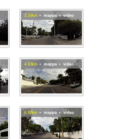
o
3.16km
•
mappa
•
video
o
4.93km
•
mappa
•
video
o
6.92km
•
mappa
•
video