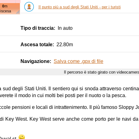
0
m
Il punto più a sud degli Stati Uniti - per i turisti
10km
discesa
Museo Fort East Martello
Tipo di traccia:
In auto
Basilica di Santa María
Ascesa totale:
22.80m
Navigazione:
Salva come .gpx di file
Il percorso è stato girato con videocame
10km
sud degli Stati Uniti. Il sentiero qui si snoda attraverso centina
erete il modo in cui molti bei posti per il nuoto o la pesca.
cole pensioni e locali di intrattenimento. Il più famoso Sloppy Jo
n di Key West. Key West serve anche come porto per le navi da c
 Duval st.
.