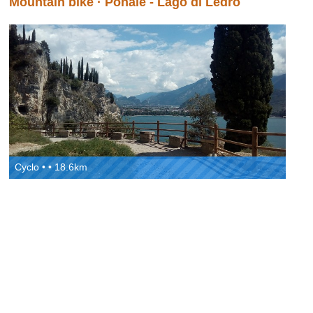
Mountain bike · Ponale - Lago di Ledro
Cyclo • • 18.6km