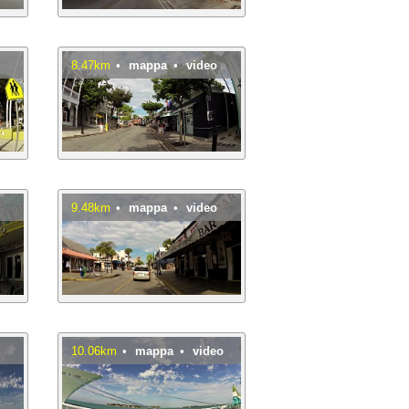
o
8.47km
•
mappa
•
video
o
9.48km
•
mappa
•
video
o
10.06km
•
mappa
•
video