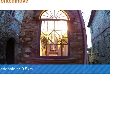
ontedinove
pedonale • • 0.5km