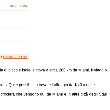
mappa
video
mappa
video
mappa
video
raa
Garmin Virb Elite
ia di piccole isole, si trova a circa 200 km da Miami. Il viaggio
e´s. Qui è possibile a trovare l´alloggio da $ 40 a notte.
rociera che vengono qui da Miami e in altre città degli Stati