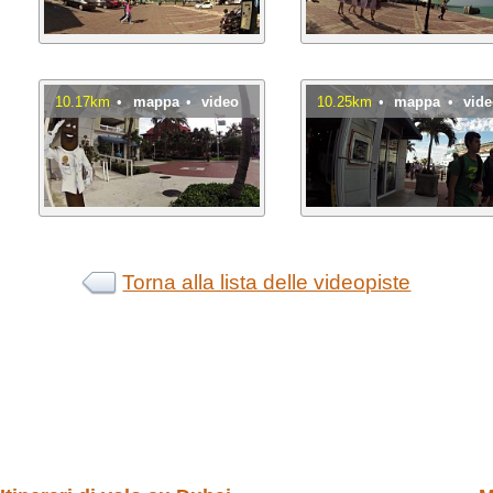
10.17km
•
mappa
•
video
10.25km
•
mappa
•
vid
Torna alla lista delle videopiste