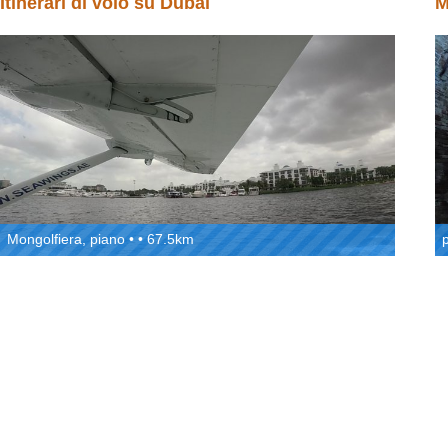
Itinerari di volo su Dubai
M
Mongolfiera, piano • • 67.5km