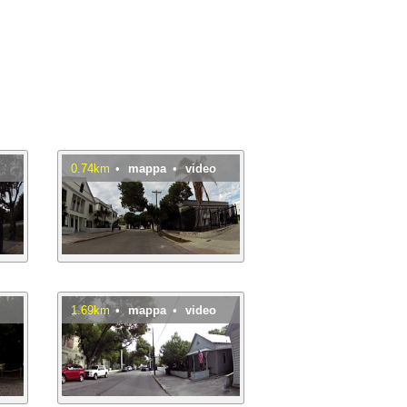
o
0.74km
•
mappa
•
video
o
1.69km
•
mappa
•
video