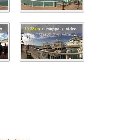
eo
10.38km
•
mappa
•
video