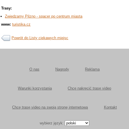
Trasy:
Zwiedzamy Pilzno - spacer po centrum miasta
www:
turistika.cz
Powrót do Listy ciekawych miejsc
O nas
Nagrody
Reklama
Warunki korzystania
Chcę nakręcić trasę video
Chcę trasę video na swoją stronę internetową
Kontakt
wybierz język: