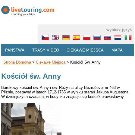
wybierz język
PAŃSTWA
TRASY VIDEO
CIEKAWE MIEJSCA
MAPA
Strona Domowa
>
Ciekawe Miejsca
>
Kościół Św. Anny
Kościół św. Anny
Barokowy kościół św. Anny i św. Róży na ulicy Bezručovej nr 463 w
Pilźnie, postawał w latach 1712-1735 w wyniku starań Jakuba Augustona.
W dzisiejszych czasach, w budynku znajduje się kościół prawosławny.