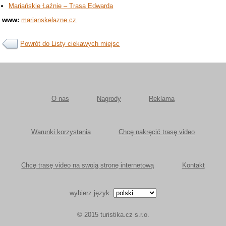
Mariańskie Łaźnie – Trasa Edwarda
www:
marianskelazne.cz
Powrót do Listy ciekawych miejsc
O nas
Nagrody
Reklama
Warunki korzystania
Chcę nakręcić trasę video
Chcę trasę video na swoją stronę internetową
Kontakt
wybierz język:
© 2015 turistika.cz s.r.o.