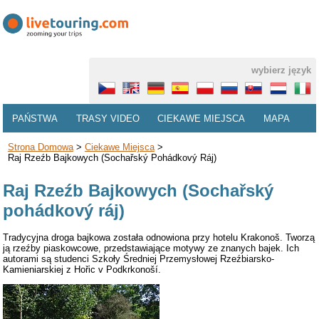
wybierz język
PAŃSTWA
TRASY VIDEO
CIEKAWE MIEJSCA
MAPA
Strona Domowa
>
Ciekawe Miejsca
>
Raj Rzeźb Bajkowych (Sochařský Pohádkový Ráj)
Raj Rzeźb Bajkowych (Sochařský
pohádkový ráj)
Tradycyjna droga bajkowa została odnowiona przy hotelu Krakonoš. Tworzą
ją rzeźby piaskowcowe, przedstawiające motywy ze znanych bajek. Ich
autorami są studenci Szkoły Średniej Przemysłowej Rzeźbiarsko-
Kamieniarskiej z Hořic v Podkrkonoší.