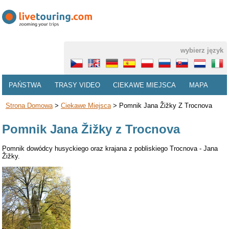
wybierz język
PAŃSTWA
TRASY VIDEO
CIEKAWE MIEJSCA
MAPA
Strona Domowa
>
Ciekawe Miejsca
>
Pomnik Jana Žižky Z Trocnova
Pomnik Jana Žižky z Trocnova
Pomnik dowódcy husyckiego oraz krajana z pobliskiego Trocnova - Jana
Žižky.