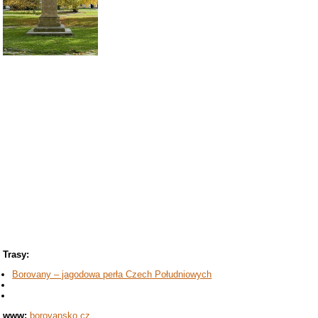
Trasy:
Borovany – jagodowa perła Czech Południowych
www:
borovansko.cz