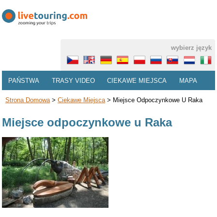
wybierz język
PAŃSTWA
TRASY VIDEO
CIEKAWE MIEJSCA
MAPA
Strona Domowa
>
Ciekawe Miejsca
>
Miejsce Odpoczynkowe U Raka
Miejsce odpoczynkowe u Raka