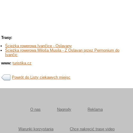
Trasy:
Ścieżka rowerowa Ivančice - Oslavany
Ścieżka rowerowa Miloša Musila - Z Oslavan przez Permonium do
Ivančic
www:
turistika.cz
Powrót do Listy ciekawych miejsc
O nas
Nagrody
Reklama
Warunki korzystania
Chcę nakręcić trasę video