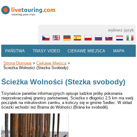
wybierz język
PAŃSTWA
TRASY VIDEO
CIEKAWE MIEJSCA
MAPA
Strona Domowa
>
Ciekawe Miejsca
>
Ścieżka Wolności (Stezka Svobody)
Ścieżka Wolności (Stezka svobody)
Trzynaście panelów informacyjnych opisuje ludzkie próby pokonania
nieprzekraczalnej granicy państwowej. Ścieżka o długości 2,5 km ma swój
początek na mikulovskim zamku, a kończy się w gminie Sedlec. W skład
ścieżki wchodzi też Brama do Wolności (Brána ke svobodě).