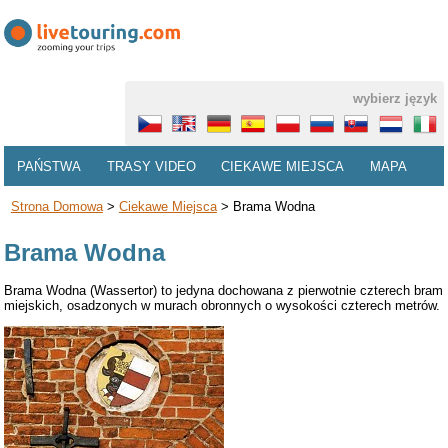
wybierz język
PAŃSTWA
TRASY VIDEO
CIEKAWE MIEJSCA
MAPA
Strona Domowa
>
Ciekawe Miejsca
>
Brama Wodna
Brama Wodna
Brama Wodna (Wassertor) to jedyna dochowana z pierwotnie czterech bram
miejskich, osadzonych w murach obronnych o wysokości czterech metrów.