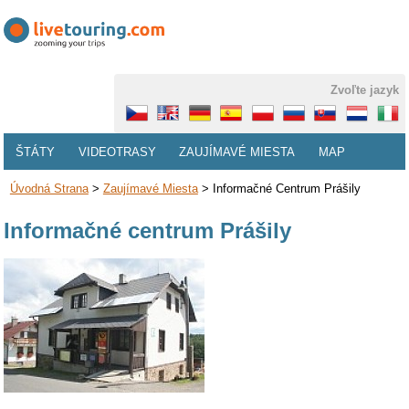
Zvoľte jazyk
ŠTÁTY
VIDEOTRASY
ZAUJÍMAVÉ MIESTA
MAP
Úvodná Strana
>
Zaujímavé Miesta
>
Informačné Centrum Prášily
Informačné centrum Prášily