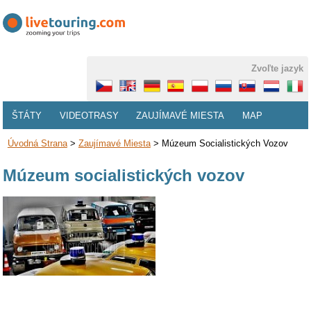
Zvoľte jazyk
ŠTÁTY
VIDEOTRASY
ZAUJÍMAVÉ MIESTA
MAP
Úvodná Strana
>
Zaujímavé Miesta
>
Múzeum Socialistických Vozov
Múzeum socialistických vozov