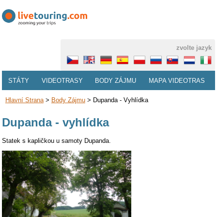
zvolte jazyk
STÁTY
VIDEOTRASY
BODY ZÁJMU
MAPA VIDEOTRAS
Hlavní Strana
>
Body Zájmu
>
Dupanda - Vyhlídka
Dupanda - vyhlídka
Statek s kapličkou u samoty Dupanda.