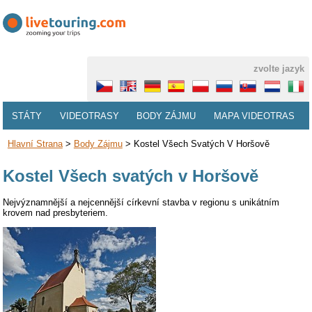
zvolte jazyk
STÁTY
VIDEOTRASY
BODY ZÁJMU
MAPA VIDEOTRAS
Hlavní Strana
>
Body Zájmu
>
Kostel Všech Svatých V Horšově
Kostel Všech svatých v Horšově
Nejvýznamnější a nejcennější církevní stavba v regionu s unikátním
krovem nad presbyteriem.