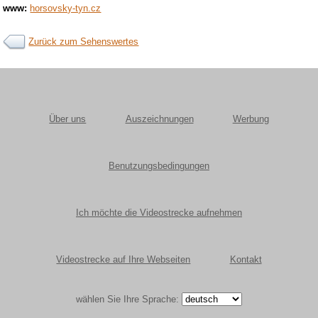
www:
horsovsky-tyn.cz
Zurück zum Sehenswertes
Über uns
Auszeichnungen
Werbung
Benutzungsbedingungen
Ich möchte die Videostrecke aufnehmen
Videostrecke auf Ihre Webseiten
Kontakt
wählen Sie Ihre Sprache: