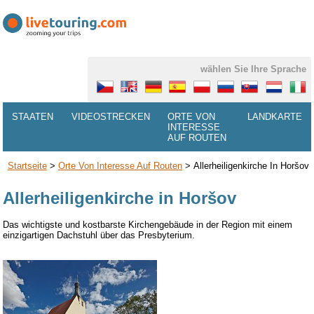
wählen Sie Ihre Sprache
STAATEN
VIDEOSTRECKEN
ORTE VON
LANDKARTE
INTERESSE
AUF ROUTEN
Startseite
>
Orte Von Interesse Auf Routen
>
Allerheiligenkirche In Horšov
Allerheiligenkirche in Horšov
Das wichtigste und
kostbarste Kirchengebäude in der Region mit einem
einzigartigen
Dachstuhl
über das Presbyterium.