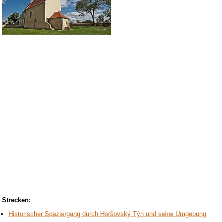
Strecken:
Historischer Spaziergang durch Horšovský Týn und seine Umgebung