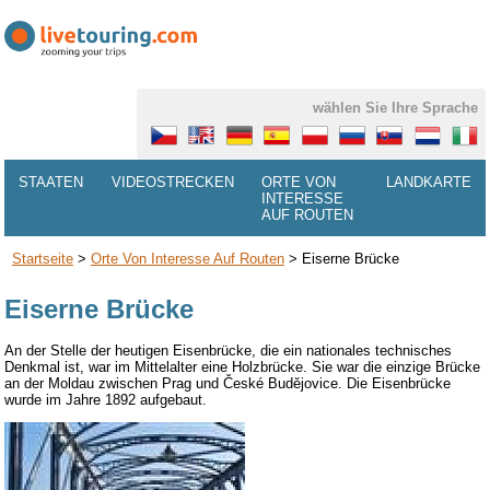
wählen Sie Ihre Sprache
STAATEN
VIDEOSTRECKEN
ORTE VON
LANDKARTE
INTERESSE
AUF ROUTEN
Startseite
>
Orte Von Interesse Auf Routen
>
Eiserne Brücke
Eiserne Brücke
An der Stelle der
heutigen
Eisenbrücke
,
die ein nationales
technisches
Denkmal
ist
, war im Mittelalter eine
Holzbrücke.
Sie
war die einzige
Brücke
an der Moldau
zwischen Prag und
České Budějovice
. Die
Eisenbrücke
wurde
im Jahre
1892 auf
gebaut.