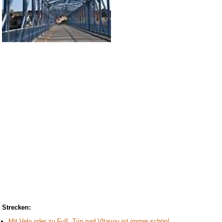
Strecken:
Mit Velo oder zu Fuß, Týn nad Vltavou ist immer schön!