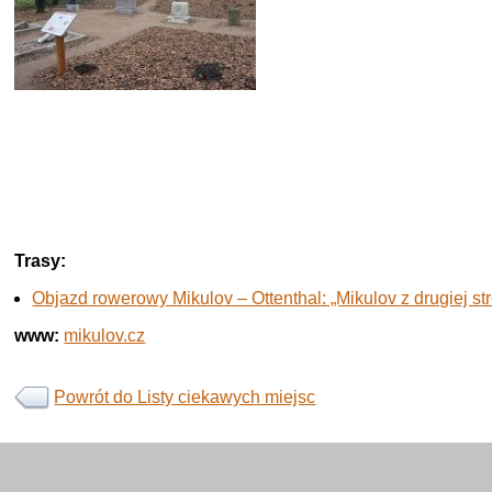
Trasy:
Objazd rowerowy Mikulov – Ottenthal: „Mikulov z drugiej st
www:
mikulov.cz
Powrót do Listy ciekawych miejsc