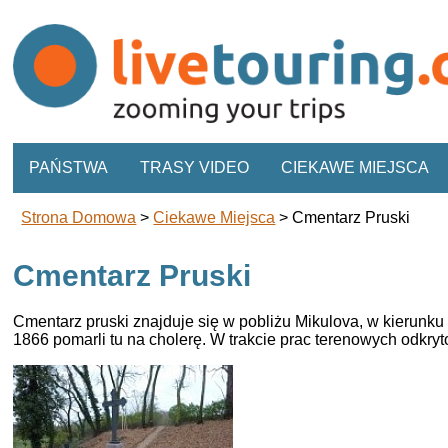
PAŃSTWA
TRASY VIDEO
CIEKAWE MIEJSCA
Strona Domowa
>
Ciekawe Miejsca
>
Cmentarz Pruski
Cmentarz Pruski
Cmentarz pruski znajduje się w pobliżu Mikulova, w kierunku 
1866 pomarli tu na cholerę. W trakcie prac terenowych odkry