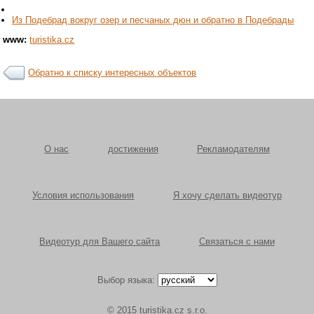
Из Подебрад вокруг озер и песчаных дюн и обратно в Подебрады
www:
turistika.cz
Обратно к списку интересных объектов
О нас
достижения
Рекламодателям
Условия использования
Я хочу сделать видеотур
Видеотур для Вашего сайта
Связаться с нами
Выбор языка:
© 2015 turistika.cz s.r.o.