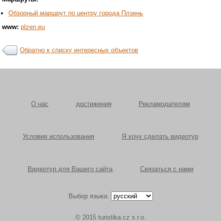
Обзорный маршрут по центру города Плзень
www:
plzen.eu
Обратно к списку интересных объектов
О нас
достижения
Рекламодателям
Условия использования
Я хочу сделать видеотур
Видеотур для Вашего сайта
Связаться с нами
Выбор языка:
© 2015 turistika.cz s.r.o.