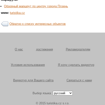
Обзорный маршрут по центру города Плзень
www:
turistika.cz
Обратно к списку интересных объектов
О нас
достижения
Рекламодателям
Условия использования
Я хочу сделать видеотур
Видеотур для Вашего сайта
Связаться с нами
Выбор языка:
© 2015 turistika.cz s.r.o.